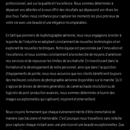
professionnel, axé sur la qualité et l’excellence. Nous sommes déterminés à
dépasser vos attentes et à vous offrir des résultats qui dépassent vos rêves les
plus fous. Faites-nous confiance pour capturer les moments les plus précieux de
votre vie avec une beauté et une élégance incomparables.
En tant que pionniers de la photographie aérienne, nous nous engageons à rester à
la pointe de l’industrie en adoptant constamment de nouvelles technologies et en
explorant de nouvelles techniques. Notre équipe est passionnée par l’innovation et
l’excellence, et nous sommes constamment à la recherche de moyens d’améliorer
nos services et de repousser les limites de la créativité. En investissant dans la
formation et le développement de notre personnel, ainsi que dans l’acquisition
d’équipements de pointe, nous nous assurons que nos clients bénéficient toujours
des meilleures solutions de photographie aérienne disponibles sur le marché. Qu’il
s’agisse de drones de dernière génération, de caméras haute résolution ou de
logiciels de post-production avancés, nous sommes déterminés à fournir des
images exceptionnelles qui captivent, inspirent et émerveillent.
Nous croyons fermement que chaque événement mérite d’être immortalisé de
manière spectaculaire et mémorable. C’est pourquoi nous travaillons sans relâche
pour capturer chaque instant avec une précision et une beauté exceptionnelles. Que