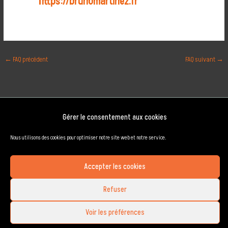
https://brunomartinez.fr
←
FAQ précédent
FAQ suivant
→
Copyright © 2026 Bruno Martinez Photographe professionnel Toulouse 0663262709
Gérer le consentement aux cookies
Plan de site
Politique de cookies (UE)
Nous utilisons des cookies pour optimiser notre site web et notre service.
Politique de confidentialité
Conditions Générales de Vente Bruno Martinez Photographe
Accepter les cookies
Blog
Faqs.
Refuser
Mentions légales
Voir les préférences